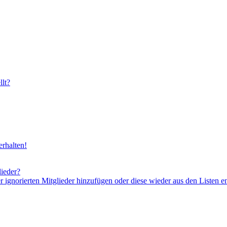
lt?
rhalten!
lieder?
er ignorierten Mitglieder hinzufügen oder diese wieder aus den Listen e