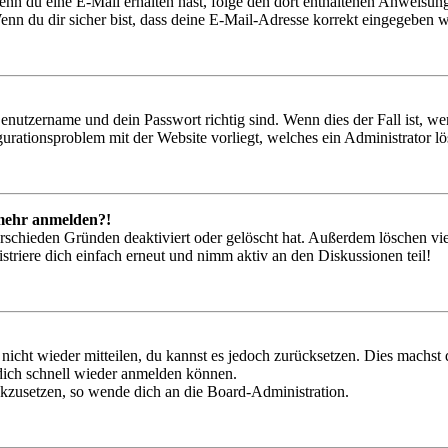
. Wenn du eine E-Mail erhalten hast, folge den dort enthaltenen Anweis
nn du dir sicher bist, dass deine E-Mail-Adresse korrekt eingegeben w
Benutzername und dein Passwort richtig sind. Wenn dies der Fall ist, w
igurationsproblem mit der Website vorliegt, welches ein Administrator l
t mehr anmelden?!
rschieden Gründen deaktiviert oder gelöscht hat. Außerdem löschen vie
triere dich einfach erneut und nimm aktiv an den Diskussionen teil!
 nicht wieder mitteilen, du kannst es jedoch zurücksetzen. Dies machs
 dich schnell wieder anmelden können.
ückzusetzen, so wende dich an die Board-Administration.