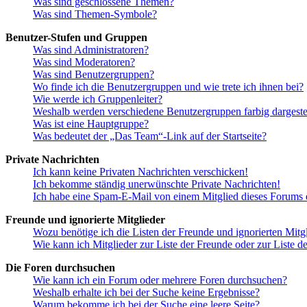
Was sind geschlossene Themen?
Was sind Themen-Symbole?
Benutzer-Stufen und Gruppen
Was sind Administratoren?
Was sind Moderatoren?
Was sind Benutzergruppen?
Wo finde ich die Benutzergruppen und wie trete ich ihnen bei?
Wie werde ich Gruppenleiter?
Weshalb werden verschiedene Benutzergruppen farbig dargestel
Was ist eine Hauptgruppe?
Was bedeutet der „Das Team“-Link auf der Startseite?
Private Nachrichten
Ich kann keine Privaten Nachrichten verschicken!
Ich bekomme ständig unerwünschte Private Nachrichten!
Ich habe eine Spam-E-Mail von einem Mitglied dieses Forums e
Freunde und ignorierte Mitglieder
Wozu benötige ich die Listen der Freunde und ignorierten Mitg
Wie kann ich Mitglieder zur Liste der Freunde oder zur Liste d
Die Foren durchsuchen
Wie kann ich ein Forum oder mehrere Foren durchsuchen?
Weshalb erhalte ich bei der Suche keine Ergebnisse?
Warum bekomme ich bei der Suche eine leere Seite?