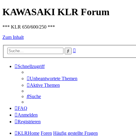
KAWASAKI KLR Forum
*** KLR 650/600/250 ***
Zum Inhalt
Erweiterte
Suche
Suche
Schnellzugriff
Unbeantwortete Themen
Aktive Themen
Suche
FAQ
Anmelden
Registrieren
KLRHome
Foren
Häufig gestellte Fragen