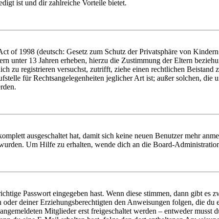
igt ist und dir zahlreiche Vorteile bietet.
t of 1998 (deutsch: Gesetz zum Schutz der Privatsphäre von Kindern i
ern unter 13 Jahren erheben, hierzu die Zustimmung der Eltern bezieh
dich zu registrieren versuchst, zutrifft, ziehe einen rechtlichen Beista
stelle für Rechtsangelegenheiten jeglicher Art ist; außer solchen, die
erden.
 komplett ausgeschaltet hat, damit sich keine neuen Benutzer mehr anm
 wurden. Um Hilfe zu erhalten, wende dich an die Board-Administratio
richtige Passwort eingegeben hast. Wenn diese stimmen, dann gibt es
ern oder deiner Erziehungsberechtigten den Anweisungen folgen, die du e
 angemeldeten Mitglieder erst freigeschaltet werden – entweder musst du