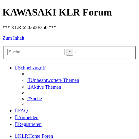
KAWASAKI KLR Forum
*** KLR 650/600/250 ***
Zum Inhalt
Erweiterte
Suche
Suche
Schnellzugriff
Unbeantwortete Themen
Aktive Themen
Suche
FAQ
Anmelden
Registrieren
KLRHome
Foren