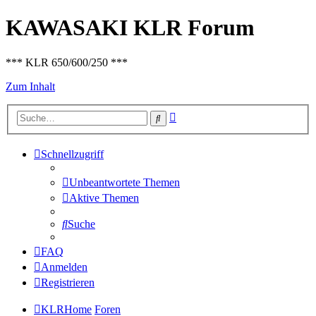
KAWASAKI KLR Forum
*** KLR 650/600/250 ***
Zum Inhalt
Erweiterte
Suche
Suche
Schnellzugriff
Unbeantwortete Themen
Aktive Themen
Suche
FAQ
Anmelden
Registrieren
KLRHome
Foren