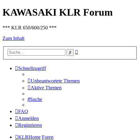
KAWASAKI KLR Forum
*** KLR 650/600/250 ***
Zum Inhalt
Erweiterte
Suche
Suche
Schnellzugriff
Unbeantwortete Themen
Aktive Themen
Suche
FAQ
Anmelden
Registrieren
KLRHome
Foren