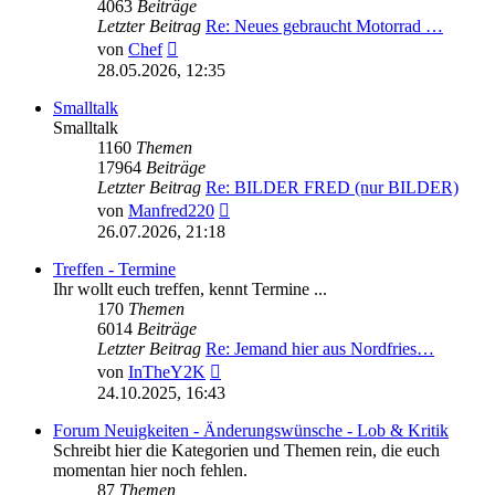
4063
Beiträge
Letzter Beitrag
Re: Neues gebraucht Motorrad …
Neuester
von
Chef
Beitrag
28.05.2026, 12:35
Smalltalk
Smalltalk
1160
Themen
17964
Beiträge
Letzter Beitrag
Re: BILDER FRED (nur BILDER)
Neuester
von
Manfred220
Beitrag
26.07.2026, 21:18
Treffen - Termine
Ihr wollt euch treffen, kennt Termine ...
170
Themen
6014
Beiträge
Letzter Beitrag
Re: Jemand hier aus Nordfries…
Neuester
von
InTheY2K
Beitrag
24.10.2025, 16:43
Forum Neuigkeiten - Änderungswünsche - Lob & Kritik
Schreibt hier die Kategorien und Themen rein, die euch
momentan hier noch fehlen.
87
Themen