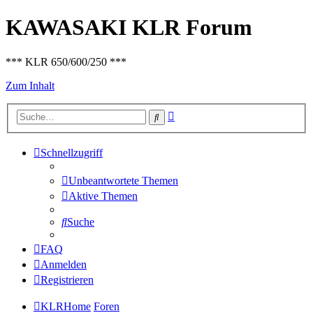
KAWASAKI KLR Forum
*** KLR 650/600/250 ***
Zum Inhalt
Erweiterte
Suche
Suche
Schnellzugriff
Unbeantwortete Themen
Aktive Themen
Suche
FAQ
Anmelden
Registrieren
KLRHome
Foren