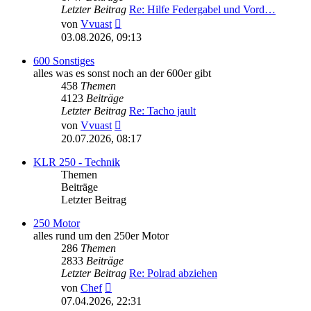
Letzter Beitrag
Re: Hilfe Federgabel und Vord…
Neuester
von
Vvuast
Beitrag
03.08.2026, 09:13
600 Sonstiges
alles was es sonst noch an der 600er gibt
458
Themen
4123
Beiträge
Letzter Beitrag
Re: Tacho jault
Neuester
von
Vvuast
Beitrag
20.07.2026, 08:17
KLR 250 - Technik
Themen
Beiträge
Letzter Beitrag
250 Motor
alles rund um den 250er Motor
286
Themen
2833
Beiträge
Letzter Beitrag
Re: Polrad abziehen
Neuester
von
Chef
Beitrag
07.04.2026, 22:31