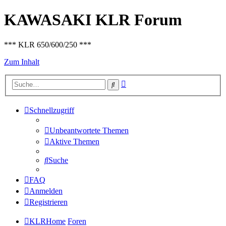
KAWASAKI KLR Forum
*** KLR 650/600/250 ***
Zum Inhalt
Erweiterte
Suche
Suche
Schnellzugriff
Unbeantwortete Themen
Aktive Themen
Suche
FAQ
Anmelden
Registrieren
KLRHome
Foren