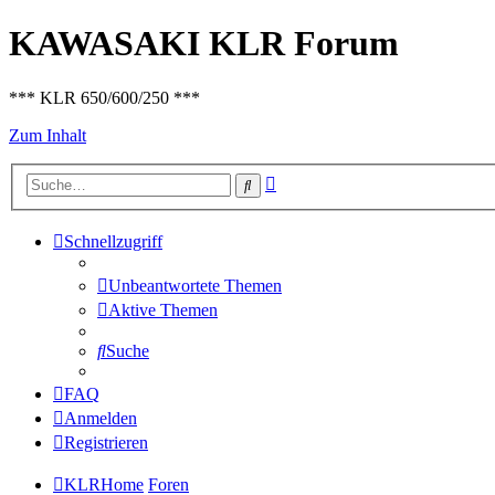
KAWASAKI KLR Forum
*** KLR 650/600/250 ***
Zum Inhalt
Erweiterte
Suche
Suche
Schnellzugriff
Unbeantwortete Themen
Aktive Themen
Suche
FAQ
Anmelden
Registrieren
KLRHome
Foren