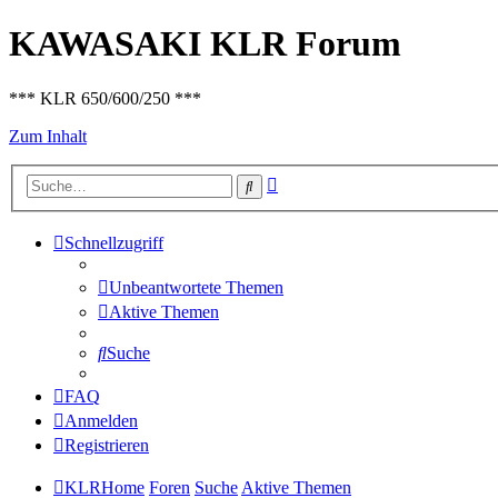
KAWASAKI KLR Forum
*** KLR 650/600/250 ***
Zum Inhalt
Erweiterte
Suche
Suche
Schnellzugriff
Unbeantwortete Themen
Aktive Themen
Suche
FAQ
Anmelden
Registrieren
KLRHome
Foren
Suche
Aktive Themen