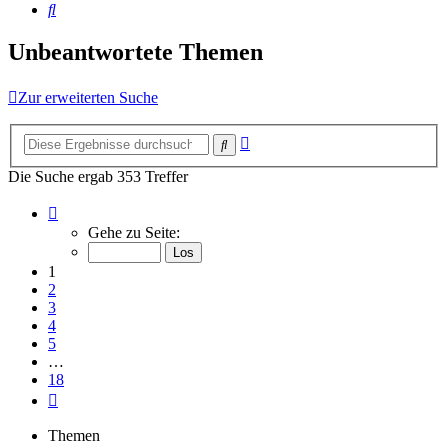
Suche
Unbeantwortete Themen
Zur erweiterten Suche
Erweiterte
Suche
Suche
Die Suche ergab 353 Treffer
Seite
1
Gehe zu Seite:
von
18
1
2
3
4
5
…
18
Nächste
Themen