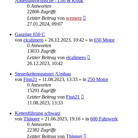
Änderungswünsche - Lob & Kritik
0
Antworten
22806
Zugriffe
Letzter Beitrag
von
wernerz
27.01.2024, 09:07
Gaszüge 650 C
von
elcalimero
»
26.12.2023, 10:42
» in
650 Motor
0
Antworten
13033
Zugriffe
Letzter Beitrag
von
elcalimero
26.12.2023, 10:42
Steuerkettenspanner /Umbau
von
Finn21
»
11.08.2023, 13:33
» in
250 Motor
0
Antworten
15291
Zugriffe
Letzter Beitrag
von
Finn21
11.08.2023, 13:33
Kettenführung schwarz
von
Thägger
»
21.06.2023, 19:16
» in
600 Fahrwerk
0
Antworten
22382
Zugriffe
Letzter Beitrag
von
Thägger