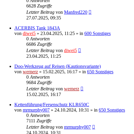
0
Antworten
6628
Zugriffe
Letzter Beitrag
von
Manfred220
27.07.2025, 09:35
ACERBIS Tank 1843A
von
diwei5
»
23.04.2025, 11:25
» in
600 Sonstiges
0
Antworten
6686
Zugriffe
Letzter Beitrag
von
diwei5
23.04.2025, 11:25
Doo-Werkzeug auf Reisen (Kautionsvariante)
von
wernerz
»
15.02.2025, 16:17
» in
650 Sonstiges
0
Antworten
9684
Zugriffe
Letzter Beitrag
von
wernerz
15.02.2025, 16:17
Kettenführung/Fersenschutz KLR650C
von
mrmurphy007
»
24.10.2024, 10:31
» in
650 Sonstiges
0
Antworten
7111
Zugriffe
Letzter Beitrag
von
mrmurphy007
24.10.2024, 10:31