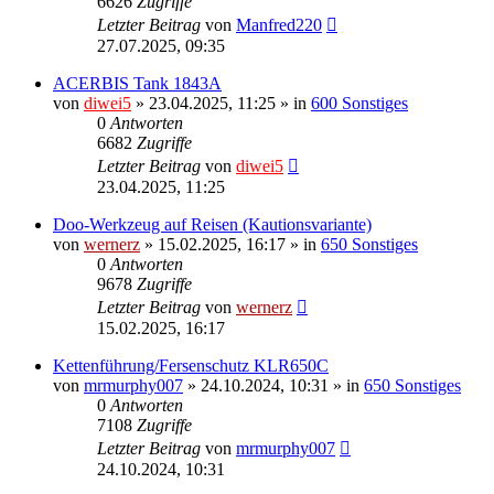
6626
Zugriffe
Letzter Beitrag
von
Manfred220
27.07.2025, 09:35
ACERBIS Tank 1843A
von
diwei5
»
23.04.2025, 11:25
» in
600 Sonstiges
0
Antworten
6682
Zugriffe
Letzter Beitrag
von
diwei5
23.04.2025, 11:25
Doo-Werkzeug auf Reisen (Kautionsvariante)
von
wernerz
»
15.02.2025, 16:17
» in
650 Sonstiges
0
Antworten
9678
Zugriffe
Letzter Beitrag
von
wernerz
15.02.2025, 16:17
Kettenführung/Fersenschutz KLR650C
von
mrmurphy007
»
24.10.2024, 10:31
» in
650 Sonstiges
0
Antworten
7108
Zugriffe
Letzter Beitrag
von
mrmurphy007
24.10.2024, 10:31