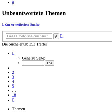
Suche
Unbeantwortete Themen
Zur erweiterten Suche
Erweiterte
Suche
Suche
Die Suche ergab 353 Treffer
Seite
1
Gehe zu Seite:
von
18
1
2
3
4
5
…
18
Nächste
Themen