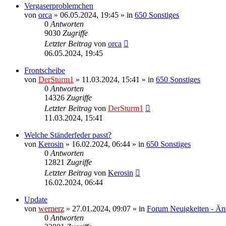
Vergaserproblemchen
von
orca
»
06.05.2024, 19:45
» in
650 Sonstiges
0
Antworten
9030
Zugriffe
Letzter Beitrag
von
orca
06.05.2024, 19:45
Frontscheibe
von
DerSturm1
»
11.03.2024, 15:41
» in
650 Sonstiges
0
Antworten
14326
Zugriffe
Letzter Beitrag
von
DerSturm1
11.03.2024, 15:41
Welche Ständerfeder passt?
von
Kerosin
»
16.02.2024, 06:44
» in
650 Sonstiges
0
Antworten
12821
Zugriffe
Letzter Beitrag
von
Kerosin
16.02.2024, 06:44
Update
von
wernerz
»
27.01.2024, 09:07
» in
Forum Neuigkeiten - Än
0
Antworten