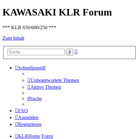
KAWASAKI KLR Forum
*** KLR 650/600/250 ***
Zum Inhalt
Erweiterte
Suche
Suche
Schnellzugriff
Unbeantwortete Themen
Aktive Themen
Suche
FAQ
Anmelden
Registrieren
KLRHome
Foren