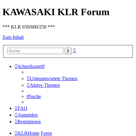
KAWASAKI KLR Forum
*** KLR 650/600/250 ***
Zum Inhalt
Erweiterte
Suche
Suche
Schnellzugriff
Unbeantwortete Themen
Aktive Themen
Suche
FAQ
Anmelden
Registrieren
KLRHome
Foren