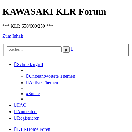
KAWASAKI KLR Forum
*** KLR 650/600/250 ***
Zum Inhalt
Erweiterte
Suche
Suche
Schnellzugriff
Unbeantwortete Themen
Aktive Themen
Suche
FAQ
Anmelden
Registrieren
KLRHome
Foren