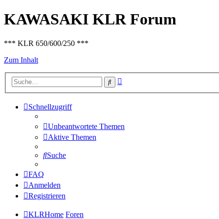
KAWASAKI KLR Forum
*** KLR 650/600/250 ***
Zum Inhalt
Erweiterte
Suche
Suche
Schnellzugriff
Unbeantwortete Themen
Aktive Themen
Suche
FAQ
Anmelden
Registrieren
KLRHome
Foren