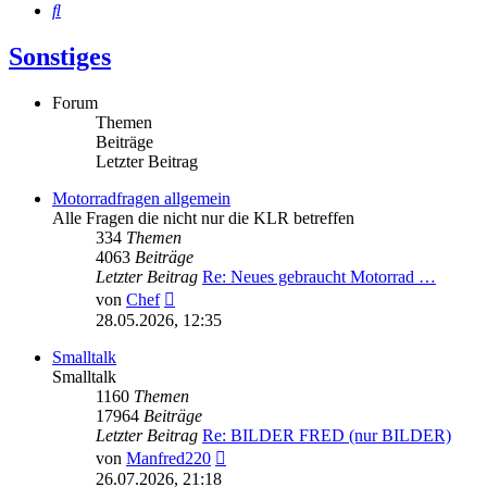
Suche
Sonstiges
Forum
Themen
Beiträge
Letzter Beitrag
Motorradfragen allgemein
Alle Fragen die nicht nur die KLR betreffen
334
Themen
4063
Beiträge
Letzter Beitrag
Re: Neues gebraucht Motorrad …
Neuester
von
Chef
Beitrag
28.05.2026, 12:35
Smalltalk
Smalltalk
1160
Themen
17964
Beiträge
Letzter Beitrag
Re: BILDER FRED (nur BILDER)
Neuester
von
Manfred220
Beitrag
26.07.2026, 21:18