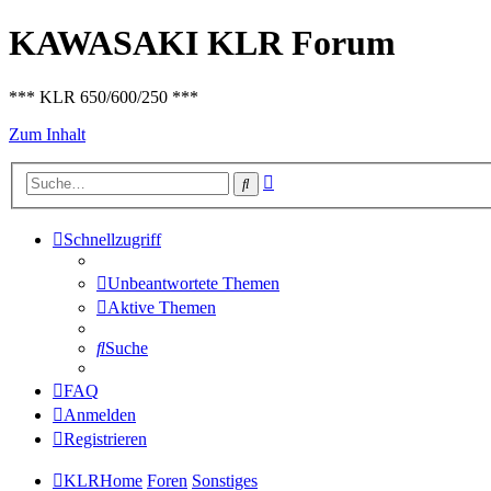
KAWASAKI KLR Forum
*** KLR 650/600/250 ***
Zum Inhalt
Erweiterte
Suche
Suche
Schnellzugriff
Unbeantwortete Themen
Aktive Themen
Suche
FAQ
Anmelden
Registrieren
KLRHome
Foren
Sonstiges