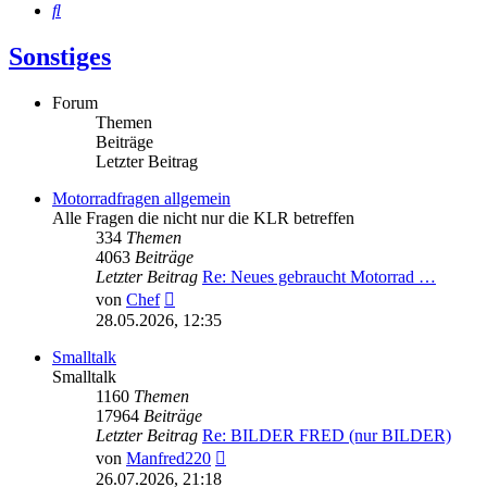
Suche
Sonstiges
Forum
Themen
Beiträge
Letzter Beitrag
Motorradfragen allgemein
Alle Fragen die nicht nur die KLR betreffen
334
Themen
4063
Beiträge
Letzter Beitrag
Re: Neues gebraucht Motorrad …
Neuester
von
Chef
Beitrag
28.05.2026, 12:35
Smalltalk
Smalltalk
1160
Themen
17964
Beiträge
Letzter Beitrag
Re: BILDER FRED (nur BILDER)
Neuester
von
Manfred220
Beitrag
26.07.2026, 21:18