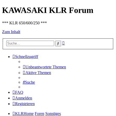
KAWASAKI KLR Forum
*** KLR 650/600/250 ***
Zum Inhalt
Erweiterte
Suche
Suche
Schnellzugriff
Unbeantwortete Themen
Aktive Themen
Suche
FAQ
Anmelden
Registrieren
KLRHome
Foren
Sonstiges