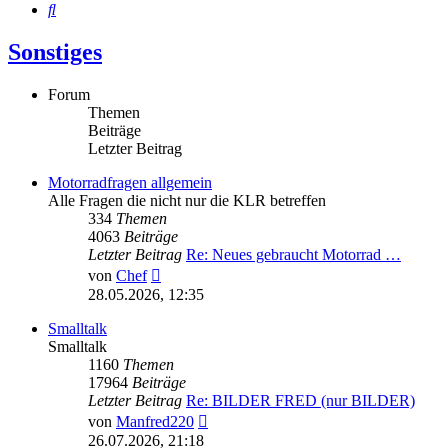
Suche
Sonstiges
Forum
Themen
Beiträge
Letzter Beitrag
Motorradfragen allgemein
Alle Fragen die nicht nur die KLR betreffen
334
Themen
4063
Beiträge
Letzter Beitrag
Re: Neues gebraucht Motorrad …
Neuester
von
Chef
Beitrag
28.05.2026, 12:35
Smalltalk
Smalltalk
1160
Themen
17964
Beiträge
Letzter Beitrag
Re: BILDER FRED (nur BILDER)
Neuester
von
Manfred220
Beitrag
26.07.2026, 21:18