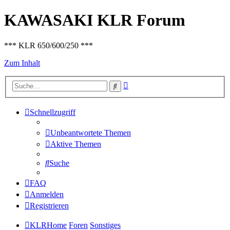
KAWASAKI KLR Forum
*** KLR 650/600/250 ***
Zum Inhalt
Erweiterte
Suche
Suche
Schnellzugriff
Unbeantwortete Themen
Aktive Themen
Suche
FAQ
Anmelden
Registrieren
KLRHome
Foren
Sonstiges