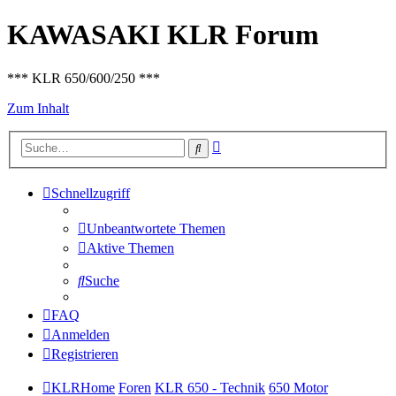
KAWASAKI KLR Forum
*** KLR 650/600/250 ***
Zum Inhalt
Erweiterte
Suche
Suche
Schnellzugriff
Unbeantwortete Themen
Aktive Themen
Suche
FAQ
Anmelden
Registrieren
KLRHome
Foren
KLR 650 - Technik
650 Motor