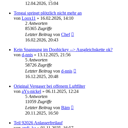
12.04.2026, 15:04
Tengai springt plötzlich nicht mehr an
von
Loox11
»
16.02.2026, 14:10
2
Antworten
85365
Zugriffe
Letzter Beitrag
von
Chef
16.02.2026, 20:43
Kein Spannung im Doohickey --> Ausgleichskette ok?
von
d-nnis
»
13.12.2025, 21:56
5
Antworten
58726
Zugriffe
Letzter Beitrag
von
d-nnis
16.12.2025, 20:48
Original Vergaser bei offenem Luftfilter
von
aYs-nickel
»
06.11.2025, 12:24
5
Antworten
11059
Zugriffe
Letzter Beitrag
von
Bäm
20.11.2025, 16:50
Teil 92026 Anlasserfreilauf
von
andi_ka
»
01.11.2025, 16:57