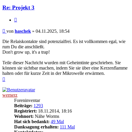
Re: Projekt 3
Zitieren
Beitrag
von
haschek
»
04.11.2025, 18:54
Die Relaiskontakte sind potenzialfrei. Es ist vollkommen egal, wie
rum Du die anschließt.
Don't grow up, it's a trap!
Teile dieser Nachricht wurden mit Geheimtinte geschrieben. Sie
können sie sichtbar machen, indem Sie sie über eine Kerzenflamme
halten oder für kurze Zeit in der Mikrowelle erwärmen.
Nach
oben
wernerz
Foreninventar
Beiträge:
1293
Registriert:
18.11.2014, 18:16
Wohnort:
Nähe Worms
Hat sich bedankt:
49 Mal
Danksagung erhalten:
111 Mal