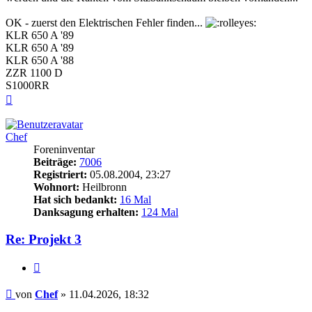
OK - zuerst den Elektrischen Fehler finden...
KLR 650 A '89
KLR 650 A '89
KLR 650 A '88
ZZR 1100 D
S1000RR
Nach
oben
Chef
Foreninventar
Beiträge:
7006
Registriert:
05.08.2004, 23:27
Wohnort:
Heilbronn
Hat sich bedankt:
16 Mal
Danksagung erhalten:
124 Mal
Re: Projekt 3
Zitieren
Beitrag
von
Chef
»
11.04.2026, 18:32