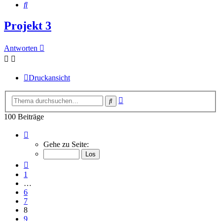
Suche
Projekt 3
Antworten
Druckansicht
Erweiterte
Suche
Suche
100 Beiträge
Seite
8
Gehe zu Seite:
von
10
Vorherige
1
…
6
7
8
9