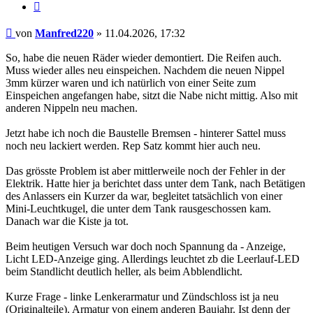
Zitieren
Beitrag
von
Manfred220
»
11.04.2026, 17:32
So, habe die neuen Räder wieder demontiert. Die Reifen auch.
Muss wieder alles neu einspeichen. Nachdem die neuen Nippel
3mm kürzer waren und ich natürlich von einer Seite zum
Einspeichen angefangen habe, sitzt die Nabe nicht mittig. Also mit
anderen Nippeln neu machen.
Jetzt habe ich noch die Baustelle Bremsen - hinterer Sattel muss
noch neu lackiert werden. Rep Satz kommt hier auch neu.
Das grösste Problem ist aber mittlerweile noch der Fehler in der
Elektrik. Hatte hier ja berichtet dass unter dem Tank, nach Betätigen
des Anlassers ein Kurzer da war, begleitet tatsächlich von einer
Mini-Leuchtkugel, die unter dem Tank rausgeschossen kam.
Danach war die Kiste ja tot.
Beim heutigen Versuch war doch noch Spannung da - Anzeige,
Licht LED-Anzeige ging. Allerdings leuchtet zb die Leerlauf-LED
beim Standlicht deutlich heller, als beim Abblendlicht.
Kurze Frage - linke Lenkerarmatur und Zündschloss ist ja neu
(Originalteile). Armatur von einem anderen Baujahr. Ist denn der