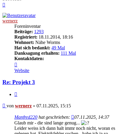
Nach
oben
wernerz
Foreninventar
Beiträge:
1293
Registriert:
18.11.2014, 18:16
Wohnort:
Nähe Worms
Hat sich bedankt:
49 Mal
Danksagung erhalten:
111 Mal
Kontaktdaten:
Kontaktdaten
von
Website
wernerz
Re: Projekt 3
Zitieren
Beitrag
von
wernerz
»
07.11.2025, 15:15
Manfred220
hat geschrieben:
07.11.2025, 14:37
Glaub mir - die sind lange genug...
Leider weiss ich dann halt immr noch nicht, woran es
gelegen hat. Elektrikfehler suchen - habe ich ja so