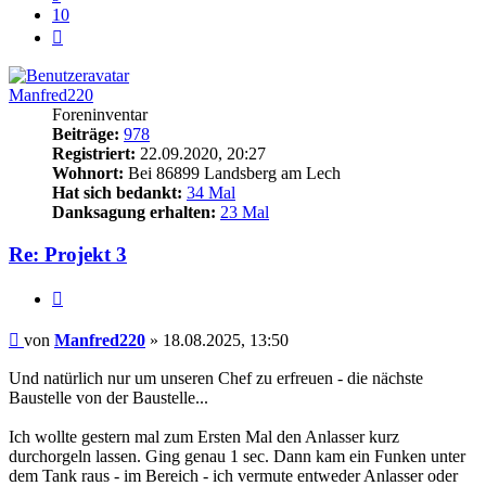
10
Nächste
Manfred220
Foreninventar
Beiträge:
978
Registriert:
22.09.2020, 20:27
Wohnort:
Bei 86899 Landsberg am Lech
Hat sich bedankt:
34 Mal
Danksagung erhalten:
23 Mal
Re: Projekt 3
Zitieren
Beitrag
von
Manfred220
»
18.08.2025, 13:50
Und natürlich nur um unseren Chef zu erfreuen - die nächste
Baustelle von der Baustelle...
Ich wollte gestern mal zum Ersten Mal den Anlasser kurz
durchorgeln lassen. Ging genau 1 sec. Dann kam ein Funken unter
dem Tank raus - im Bereich - ich vermute entweder Anlasser oder