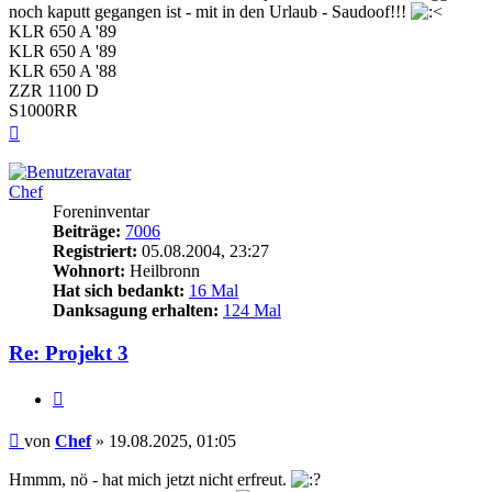
noch kaputt gegangen ist - mit in den Urlaub - Saudoof!!!
KLR 650 A '89
KLR 650 A '89
KLR 650 A '88
ZZR 1100 D
S1000RR
Nach
oben
Chef
Foreninventar
Beiträge:
7006
Registriert:
05.08.2004, 23:27
Wohnort:
Heilbronn
Hat sich bedankt:
16 Mal
Danksagung erhalten:
124 Mal
Re: Projekt 3
Zitieren
Beitrag
von
Chef
»
19.08.2025, 01:05
Hmmm, nö - hat mich jetzt nicht erfreut.