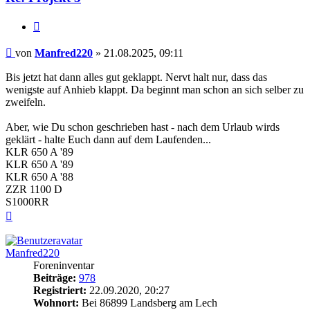
Zitieren
Beitrag
von
Manfred220
»
21.08.2025, 09:11
Bis jetzt hat dann alles gut geklappt. Nervt halt nur, dass das
wenigste auf Anhieb klappt. Da beginnt man schon an sich selber zu
zweifeln.
Aber, wie Du schon geschrieben hast - nach dem Urlaub wirds
geklärt - halte Euch dann auf dem Laufenden...
KLR 650 A '89
KLR 650 A '89
KLR 650 A '88
ZZR 1100 D
S1000RR
Nach
oben
Manfred220
Foreninventar
Beiträge:
978
Registriert:
22.09.2020, 20:27
Wohnort:
Bei 86899 Landsberg am Lech