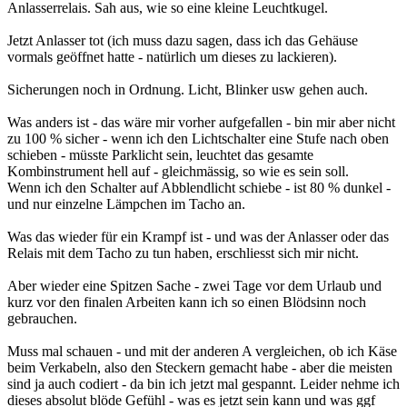
Anlasserrelais. Sah aus, wie so eine kleine Leuchtkugel.
Jetzt Anlasser tot (ich muss dazu sagen, dass ich das Gehäuse
vormals geöffnet hatte - natürlich um dieses zu lackieren).
Sicherungen noch in Ordnung. Licht, Blinker usw gehen auch.
Was anders ist - das wäre mir vorher aufgefallen - bin mir aber nicht
zu 100 % sicher - wenn ich den Lichtschalter eine Stufe nach oben
schieben - müsste Parklicht sein, leuchtet das gesamte
Kombinstrument hell auf - gleichmässig, so wie es sein soll.
Wenn ich den Schalter auf Abblendlicht schiebe - ist 80 % dunkel -
und nur einzelne Lämpchen im Tacho an.
Was das wieder für ein Krampf ist - und was der Anlasser oder das
Relais mit dem Tacho zu tun haben, erschliesst sich mir nicht.
Aber wieder eine Spitzen Sache - zwei Tage vor dem Urlaub und
kurz vor den finalen Arbeiten kann ich so einen Blödsinn noch
gebrauchen.
Muss mal schauen - und mit der anderen A vergleichen, ob ich Käse
beim Verkabeln, also den Steckern gemacht habe - aber die meisten
sind ja auch codiert - da bin ich jetzt mal gespannt. Leider nehme ich
dieses absolut blöde Gefühl - was es jetzt sein kann und was ggf