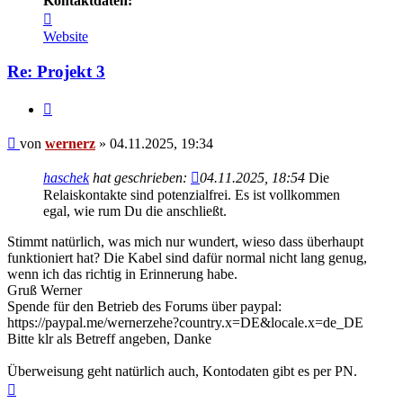
Kontaktdaten:
Kontaktdaten
von
Website
wernerz
Re: Projekt 3
Zitieren
Beitrag
von
wernerz
»
04.11.2025, 19:34
haschek
hat geschrieben:
04.11.2025, 18:54
Die
Relaiskontakte sind potenzialfrei. Es ist vollkommen
egal, wie rum Du die anschließt.
Stimmt natürlich, was mich nur wundert, wieso dass überhaupt
funktioniert hat? Die Kabel sind dafür normal nicht lang genug,
wenn ich das richtig in Erinnerung habe.
Gruß Werner
Spende für den Betrieb des Forums über paypal:
https://paypal.me/wernerzehe?country.x=DE&locale.x=de_DE
Bitte klr als Betreff angeben, Danke
Überweisung geht natürlich auch, Kontodaten gibt es per PN.
Nach
oben