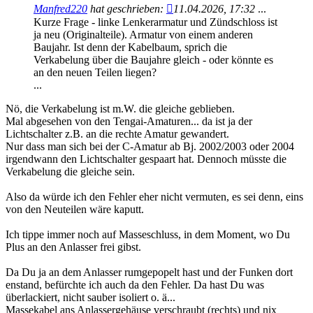
Manfred220
hat geschrieben:
11.04.2026, 17:32
...
Kurze Frage - linke Lenkerarmatur und Zündschloss ist
ja neu (Originalteile). Armatur von einem anderen
Baujahr. Ist denn der Kabelbaum, sprich die
Verkabelung über die Baujahre gleich - oder könnte es
an den neuen Teilen liegen?
...
Nö, die Verkabelung ist m.W. die gleiche geblieben.
Mal abgesehen von den Tengai-Amaturen... da ist ja der
Lichtschalter z.B. an die rechte Amatur gewandert.
Nur dass man sich bei der C-Amatur ab Bj. 2002/2003 oder 2004
irgendwann den Lichtschalter gespaart hat. Dennoch müsste die
Verkabelung die gleiche sein.
Also da würde ich den Fehler eher nicht vermuten, es sei denn, eins
von den Neuteilen wäre kaputt.
Ich tippe immer noch auf Masseschluss, in dem Moment, wo Du
Plus an den Anlasser frei gibst.
Da Du ja an dem Anlasser rumgepopelt hast und der Funken dort
enstand, befürchte ich auch da den Fehler. Da hast Du was
überlackiert, nicht sauber isoliert o. ä...
Massekabel ans Anlassergehäuse verschraubt (rechts) und nix