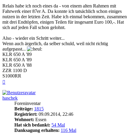
Relais habe ich noch eines da - von einem alten Rahmen mit
Fahrwerk einer 87er A. Da konnte ich tatsächlich schon einiges
nutzen in der letzten Zeit. Habe ich einmal bekommen, zusammen
mit drei Endtöpfen, einigen Teilen für insgesamt Euro 100,-. Hat
sich auf jeden Fall schon gelohnt.
Also - wieder ein Schritt weiter...
Wenn auch ärgerlich, da selber schuld, weil nicht richtig
aufgepasst...
KLR 650 A '89
KLR 650 A '89
KLR 650 A '88
ZZR 1100 D
S1000RR
Nach
oben
haschek
Foreninventar
Beiträge:
1815
Registriert:
09.09.2014, 22:46
Wohnort:
Essen
Hat sich bedankt:
54 Mal
Danksagung erhalten:
116 Mal