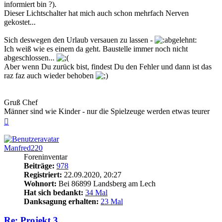
informiert bin ?).
Dieser Lichtschalter hat mich auch schon mehrfach Nerven
gekostet...
Sich deswegen den Urlaub versauen zu lassen -
Ich weiß wie es einem da geht. Baustelle immer noch nicht
abgeschlossen...
Aber wenn Du zurück bist, findest Du den Fehler und dann ist das
raz faz auch wieder behoben
Gruß Chef
Männer sind wie Kinder - nur die Spielzeuge werden etwas teurer
Nach
oben
Manfred220
Foreninventar
Beiträge:
978
Registriert:
22.09.2020, 20:27
Wohnort:
Bei 86899 Landsberg am Lech
Hat sich bedankt:
34 Mal
Danksagung erhalten:
23 Mal
Re: Projekt 3