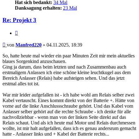
Hat sich bedankt:
34 Mal
Danksagung erhalten:
23 Mal
Re: Projekt 3
Zitieren
Beitrag
von
Manfred220
»
04.11.2025, 18:39
So, hatte heute mal wieder ein paar Minuten Zeit mir mein aktuelles
blaues Sorgenkind anzuschauen.
Ging ja darum, dass beim letzten und nach Zusammenbau auch
erstmaligem Anlassen ich eine schöne kleine leuchtkugel aus dem
Bereich Anlasser (Relais) habe aufsteigen sehen. Und das jetzt
erstmal alles tot ist.
War mir leider aufgefallen ist - ich habe wohl am Relais selber zwei
Kabel vertauscht. Eines kommt direkt von der Batterie +. Hätte von
vorne auf die linke Anschlussschraube gehört. Und das Kabel vom
Anlasser selber gehört auf die rechte Schraube - ich denke für alle
nachvollziehbar - wenn man von der linken Seite direkt auf das
Relais schaut. Und als ich heute mal Motor und Relais durchmessen
wollte, ist mir halt aufgefallen, dass ich es genau andersrum gemacht
hatte - Anlasser links und + Kabel der Batterie rechts...