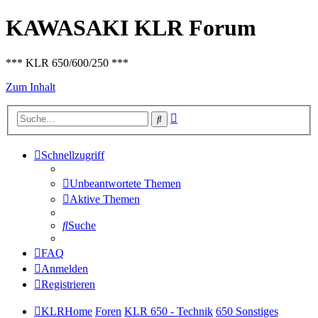
KAWASAKI KLR Forum
*** KLR 650/600/250 ***
Zum Inhalt
Erweiterte
Suche
Suche
Schnellzugriff
Unbeantwortete Themen
Aktive Themen
Suche
FAQ
Anmelden
Registrieren
KLRHome
Foren
KLR 650 - Technik
650 Sonstiges