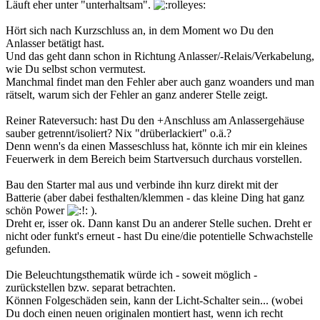
Läuft eher unter "unterhaltsam".
Hört sich nach Kurzschluss an, in dem Moment wo Du den
Anlasser betätigt hast.
Und das geht dann schon in Richtung Anlasser/-Relais/Verkabelung,
wie Du selbst schon vermutest.
Manchmal findet man den Fehler aber auch ganz woanders und man
rätselt, warum sich der Fehler an ganz anderer Stelle zeigt.
Reiner Rateversuch: hast Du den +Anschluss am Anlassergehäuse
sauber getrennt/isoliert? Nix "drüberlackiert" o.ä.?
Denn wenn's da einen Masseschluss hat, könnte ich mir ein kleines
Feuerwerk in dem Bereich beim Startversuch durchaus vorstellen.
Bau den Starter mal aus und verbinde ihn kurz direkt mit der
Batterie (aber dabei festhalten/klemmen - das kleine Ding hat ganz
schön Power
).
Dreht er, isser ok. Dann kanst Du an anderer Stelle suchen. Dreht er
nicht oder funkt's erneut - hast Du eine/die potentielle Schwachstelle
gefunden.
Die Beleuchtungsthematik würde ich - soweit möglich -
zurückstellen bzw. separat betrachten.
Können Folgeschäden sein, kann der Licht-Schalter sein... (wobei
Du doch einen neuen originalen montiert hast, wenn ich recht