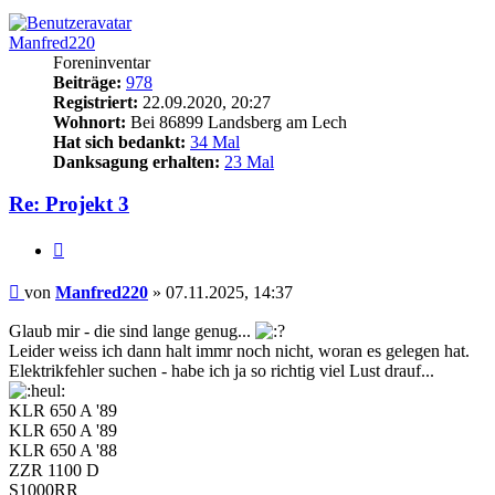
Manfred220
Foreninventar
Beiträge:
978
Registriert:
22.09.2020, 20:27
Wohnort:
Bei 86899 Landsberg am Lech
Hat sich bedankt:
34 Mal
Danksagung erhalten:
23 Mal
Re: Projekt 3
Zitieren
Beitrag
von
Manfred220
»
07.11.2025, 14:37
Glaub mir - die sind lange genug...
Leider weiss ich dann halt immr noch nicht, woran es gelegen hat.
Elektrikfehler suchen - habe ich ja so richtig viel Lust drauf...
KLR 650 A '89
KLR 650 A '89
KLR 650 A '88
ZZR 1100 D
S1000RR