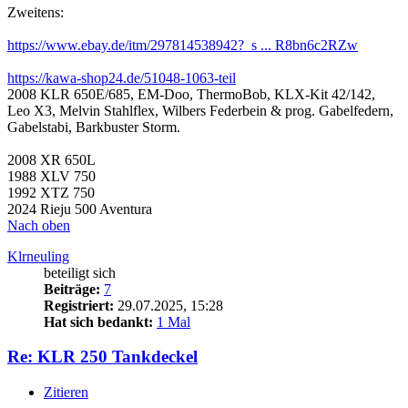
Zweitens:
https://www.ebay.de/itm/297814538942?_s ... R8bn6c2RZw
https://kawa-shop24.de/51048-1063-teil
2008 KLR 650E/685, EM-Doo, ThermoBob, KLX-Kit 42/142,
Leo X3, Melvin Stahlflex, Wilbers Federbein & prog. Gabelfedern,
Gabelstabi, Barkbuster Storm.
2008 XR 650L
1988 XLV 750
1992 XTZ 750
2024 Rieju 500 Aventura
Nach oben
Klrneuling
beteiligt sich
Beiträge:
7
Registriert:
29.07.2025, 15:28
Hat sich bedankt:
1 Mal
Re: KLR 250 Tankdeckel
Zitieren