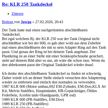
Re: KLR 250 Tankdeckel
Zitieren
Beitrag
von
Jowga
»
27.02.2026, 20:43
Der Tank hatte mal einen nachgerüsteten abschließbaren
Tankdeckel.
Bei egal welchem Bj. der KLR 250 war der Tank Original nicht
abschließbar wie bei der 600, es gab aber wohl aus dem Zubehör
mal einen abschließbaren der mit so nem Adapter Ring auf den Tank
passt. Und genau der Ring ist bei deinem Tank angebaut. Der
Plastikring ist an einer Stelle mit einer Senkkopfschraube gesichert,
sieht auf deinem Bild aber so aus, als wäre die schon raus. Wenn du
den abbekommt passt der Original Tankdeckel wieder drauf.
Ich denke den abschließbaren Tankdeckel zu finden ist schwierig.
Daher würde ich an deiner Stelle einfach versuchen den Adapterring
wieder zu entfernen und einfach den normalen zu verwenden.
1987 KLR 600 (Motor umbau,692 EM-Zylinder, EM-Doo,KLX Jet
Kit, Melvin Stahlflex, Hauptständer, HB-Gepäckträger, Öhlins
Federbein, Acerbis tank+Handguards, GPR esd)
1989 KLR 600 (PB-Stahlflex, EM-Doo)
1989 KLR 250 (PB-Stahlflex)