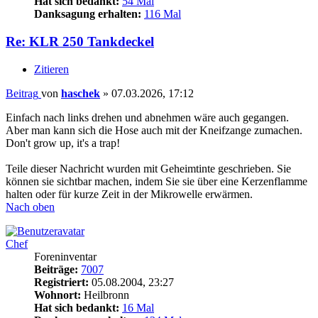
Hat sich bedankt:
54 Mal
Danksagung erhalten:
116 Mal
Re: KLR 250 Tankdeckel
Zitieren
Beitrag
von
haschek
»
07.03.2026, 17:12
Einfach nach links drehen und abnehmen wäre auch gegangen.
Aber man kann sich die Hose auch mit der Kneifzange zumachen.
Don't grow up, it's a trap!
Teile dieser Nachricht wurden mit Geheimtinte geschrieben. Sie
können sie sichtbar machen, indem Sie sie über eine Kerzenflamme
halten oder für kurze Zeit in der Mikrowelle erwärmen.
Nach oben
Chef
Foreninventar
Beiträge:
7007
Registriert:
05.08.2004, 23:27
Wohnort:
Heilbronn
Hat sich bedankt:
16 Mal