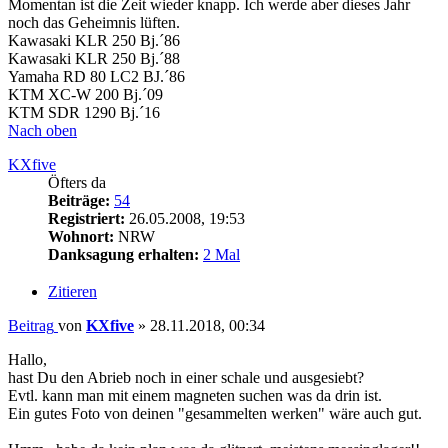
Momentan ist die Zeit wieder knapp. Ich werde aber dieses Jahr
noch das Geheimnis lüften.
Kawasaki KLR 250 Bj.´86
Kawasaki KLR 250 Bj.´88
Yamaha RD 80 LC2 BJ.´86
KTM XC-W 200 Bj.´09
KTM SDR 1290 Bj.´16
Nach oben
KXfive
Öfters da
Beiträge:
54
Registriert:
26.05.2008, 19:53
Wohnort:
NRW
Danksagung erhalten:
2 Mal
Zitieren
Beitrag
von
KXfive
»
28.11.2018, 00:34
Hallo,
hast Du den Abrieb noch in einer schale und ausgesiebt?
Evtl. kann man mit einem magneten suchen was da drin ist.
Ein gutes Foto von deinen "gesammelten werken" wäre auch gut.