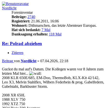
Nordlicht
Foreninventar
Beiträge:
2740
Registriert:
21.06.2011, 16:06
Wohnort:
Dithmarschen, das letzte Abenteuer Europas.
Hat sich bedankt:
7 Mal
Danksagung erhalten:
118 Mal
Re: Polrad abziehen
Zitieren
Beitrag
von
Nordlicht
»
07.04.2026, 22:18
Guckst du mal auf's Datum. Die Kollegen waren vor 8 Jahren zum
letzten Mal hier...
2008 KLR 650E/685, EM-Doo, ThermoBob, KLX-Kit 42/142,
Leo X3, Melvin Stahlflex, Wilbers Federbein & prog. Gabelfedern,
Gabelstabi, Barkbuster Storm.
2008 XR 650L
1988 XLV 750
1992 XTZ 750