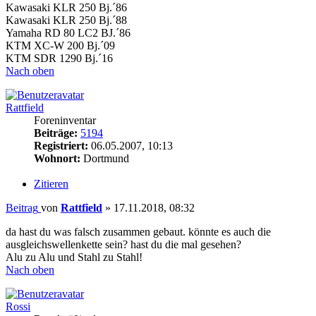
Kawasaki KLR 250 Bj.´86
Kawasaki KLR 250 Bj.´88
Yamaha RD 80 LC2 BJ.´86
KTM XC-W 200 Bj.´09
KTM SDR 1290 Bj.´16
Nach oben
Rattfield
Foreninventar
Beiträge:
5194
Registriert:
06.05.2007, 10:13
Wohnort:
Dortmund
Zitieren
Beitrag
von
Rattfield
»
17.11.2018, 08:32
da hast du was falsch zusammen gebaut. könnte es auch die
ausgleichswellenkette sein? hast du die mal gesehen?
Alu zu Alu und Stahl zu Stahl!
Nach oben
Rossi