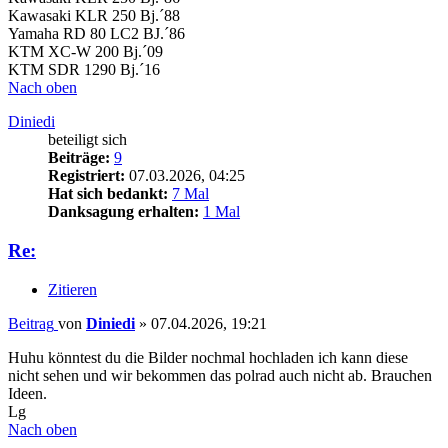
Kawasaki KLR 250 Bj.´88
Yamaha RD 80 LC2 BJ.´86
KTM XC-W 200 Bj.´09
KTM SDR 1290 Bj.´16
Nach oben
Diniedi
beteiligt sich
Beiträge:
9
Registriert:
07.03.2026, 04:25
Hat sich bedankt:
7 Mal
Danksagung erhalten:
1 Mal
Re:
Zitieren
Beitrag
von
Diniedi
»
07.04.2026, 19:21
Huhu könntest du die Bilder nochmal hochladen ich kann diese
nicht sehen und wir bekommen das polrad auch nicht ab. Brauchen
Ideen.
Lg
Nach oben