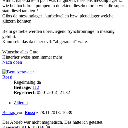
Hmm.. habe da kein plan was da glitzert, meistens messinglager!!....
wie bei hochdruckpumpen in defekten dieselmotoren weil die super
statt diesel tankten!!
Gibts da messinglager , kurbelwellen bzw. pleuellager welche
glitzern könnten.
Beim getriebe werden überwiegend Synchronringe in messing
geführt.
Kann sein das da einer evtl. "abgeraucht" wäre.
Wünsche alles Gute
Hinterher weiss man immer mehr
Nach oben
Rossi
Regelmäßig da
Beiträge:
112
Registriert:
05.01.2014, 21:32
Zitieren
Beitrag
von
Rossi
»
28.11.2018, 16:39
Der Abrieb war nicht magnetisch. Das hatte ich getestet.
Kawasaki KLR 250 Bj.´86